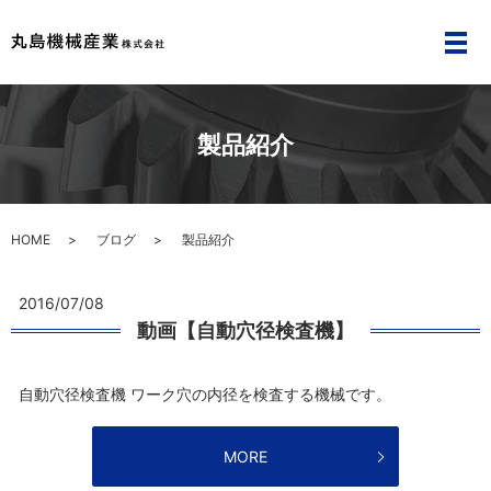
メ
製品紹介
HOME
ブログ
製品紹介
2016/07/08
動画【自動穴径検査機】
自動穴径検査機 ワーク穴の内径を検査する機械です。
MORE